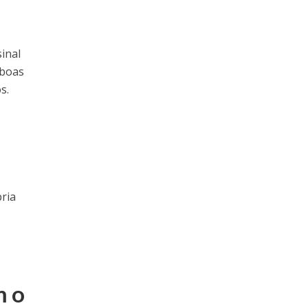
inal
 boas
s.
ria
m o