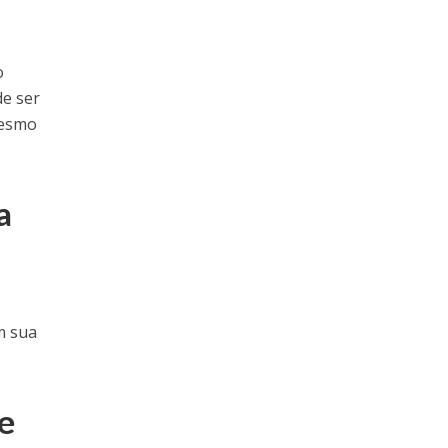
o
de ser
mesmo
a
m sua
de