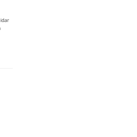
idar
m