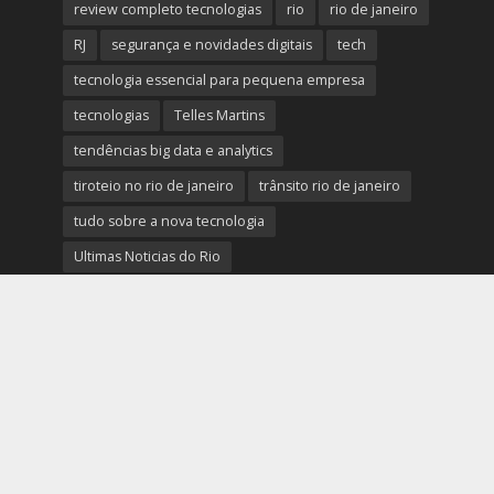
review completo tecnologias
rio
rio de janeiro
RJ
segurança e novidades digitais
tech
tecnologia essencial para pequena empresa
tecnologias
Telles Martins
tendências big data e analytics
tiroteio no rio de janeiro
trânsito rio de janeiro
tudo sobre a nova tecnologia
Ultimas Noticias do Rio
Ultimas Noticias do Rio de Janeiro
violência no rio de janeiro
últimas notícias tecnologias
últimas novidades tecnologias