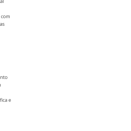
al
o com
uas
o
ento
m
ica e