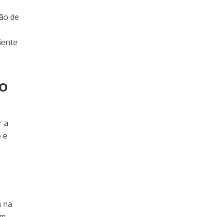
ão de
s
iente
ão
r a
 e
a na
om