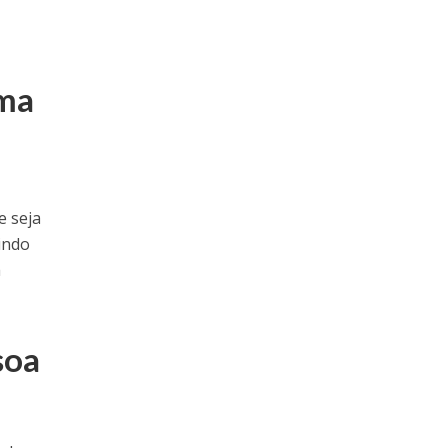
uma
e seja
rindo
à
soa