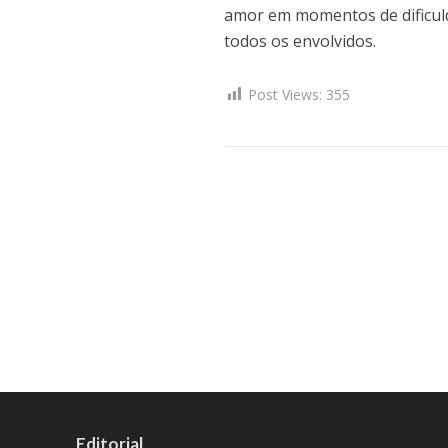
amor em momentos de dificuld
todos os envolvidos.
Post Views:
355
Editorial