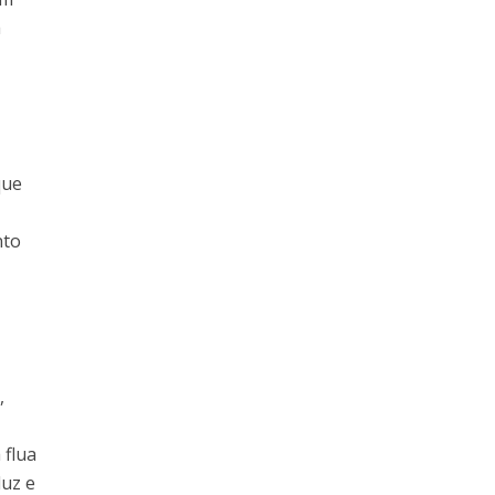
a
que
nto
,
 flua
luz e