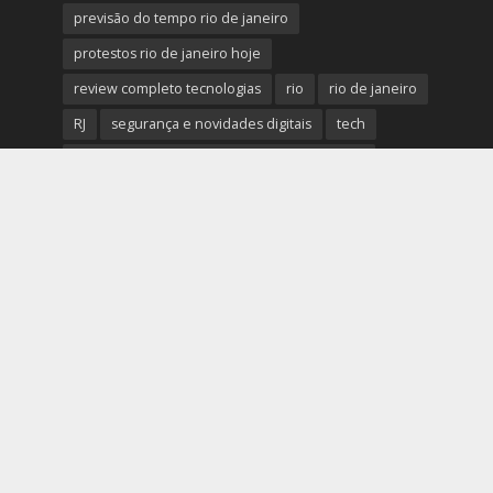
previsão do tempo rio de janeiro
protestos rio de janeiro hoje
review completo tecnologias
rio
rio de janeiro
RJ
segurança e novidades digitais
tech
tecnologia essencial para pequena empresa
tecnologias
Telles Martins
tendências big data e analytics
tiroteio no rio de janeiro
trânsito rio de janeiro
tudo sobre a nova tecnologia
Ultimas Noticias do Rio
Ultimas Noticias do Rio de Janeiro
violência no rio de janeiro
últimas notícias tecnologias
últimas novidades tecnologias