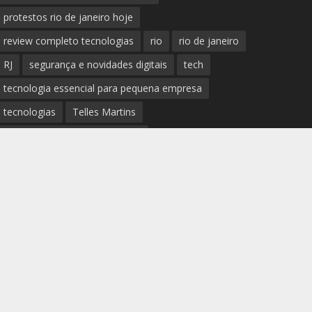
protestos rio de janeiro hoje
review completo tecnologias
rio
rio de janeiro
RJ
segurança e novidades digitais
tech
tecnologia essencial para pequena empresa
tecnologias
Telles Martins
tendências big data e analytics
tiroteio no rio de janeiro
trânsito rio de janeiro
tudo sobre a nova tecnologia
Ultimas Noticias do Rio
Ultimas Noticias do Rio de Janeiro
violência no rio de janeiro
últimas notícias tecnologias
últimas novidades tecnologias