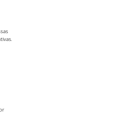
ssas
tivas.
or