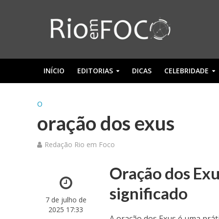
INÍCIO
EDITORIAS
DICAS
CELEBRIDADE
O
oração dos exus
Redação Rio em Foco
Oração dos Exu
significado
7 de julho de
2025 17:33
A oração dos Exus é uma prát