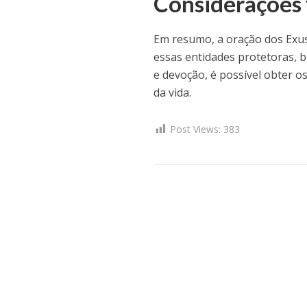
Considerações f
Em resumo, a oração dos Exus
essas entidades protetoras, 
e devoção, é possível obter o
da vida.
Post Views:
383