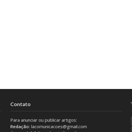
Contato
Para anunciar ou publicar artigos:
Redação:
lacomunicacoes@gmail.com