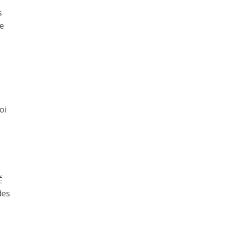
s
ue
oi
É
des