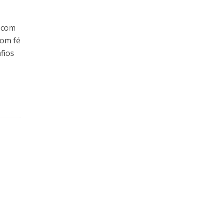
o com
Com fé
fios