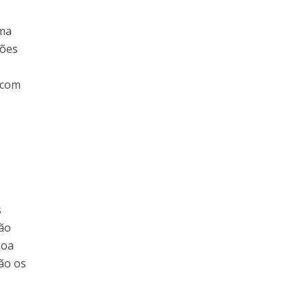
uma
ções
 com
s
ção
soa
ão os