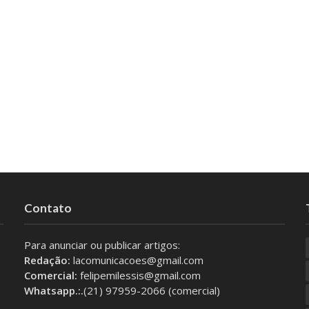
Contato
Para anunciar ou publicar artigos:
Redação:
lacomunicacoes@gmail.com
Comercial:
felipemilessis@gmail.com
Whatsapp.:.
(21) 97959-2066 (comercial)