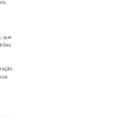
is.
, que
drões
oração
 sua