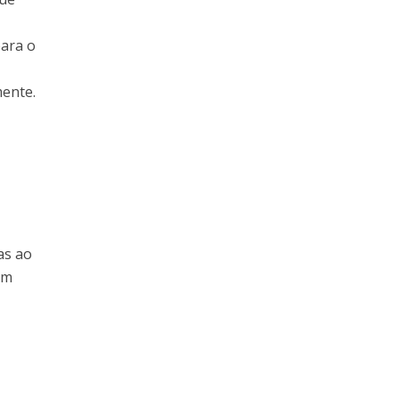
para o
mente.
s
as ao
em