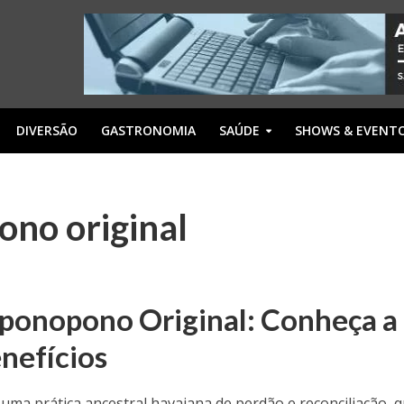
DIVERSÃO
GASTRONOMIA
SAÚDE
SHOWS & EVENT
ono original
ponopono Original: Conheça a
enefícios
ma prática ancestral havaiana de perdão e reconciliação, 