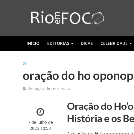
INÍCIO
EDITORIAS
DICAS
CELEBRIDADE
O
oração do ho oponop
Redação Rio em Foco
Oração do Ho’o
História e os B
7 de julho de
2025 10:53
A oração do Ho’oponopono é u