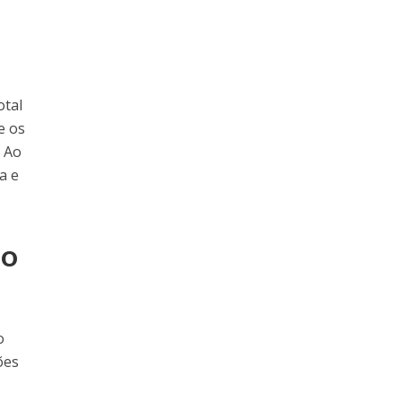
otal
e os
. Ao
a e
do
o
ões