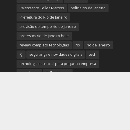
Palestrante Telles Martins
polícia rio de janeiro
Prefeitura do Rio de Janeiro
previsão do tempo rio de janeiro
protestos rio de janeiro hoje
review completo tecnologias
rio
rio de janeiro
RJ
segurança e novidades digitais
tech
tecnologia essencial para pequena empresa
tecnologias
Telles Martins
tendências big data e analytics
tiroteio no rio de janeiro
trânsito rio de janeiro
tudo sobre a nova tecnologia
Ultimas Noticias do Rio
Ultimas Noticias do Rio de Janeiro
violência no rio de janeiro