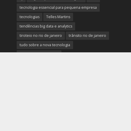
tecnologia essencial para pequena empresa
tecnologias
Telles Martins
tendências big data e analytics
tiroteio no rio de janeiro
trânsito rio de janeiro
tudo sobre a nova tecnologia
Ultimas Noticias do Rio
Ultimas Noticias do Rio de Janeiro
violência no rio de janeiro
últimas notícias tecnologias
últimas novidades tecnologias
Copyright © 2026. Rio em Foco - Todos os Direitos