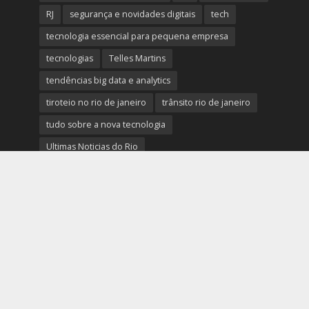
RJ
segurança e novidades digitais
tech
tecnologia essencial para pequena empresa
tecnologias
Telles Martins
tendências big data e analytics
tiroteio no rio de janeiro
trânsito rio de janeiro
tudo sobre a nova tecnologia
Ultimas Noticias do Rio
Ultimas Noticias do Rio de Janeiro
violência no rio de janeiro
últimas notícias tecnologias
últimas novidades tecnologias