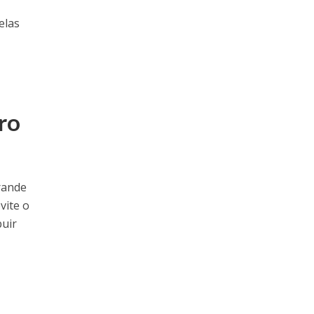
elas
a
ro
Grande
vite o
buir