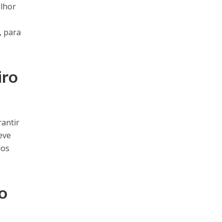
elhor
, para
iro
rantir
eve
dos
ro