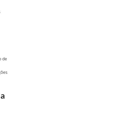
s
o de
ções
ha