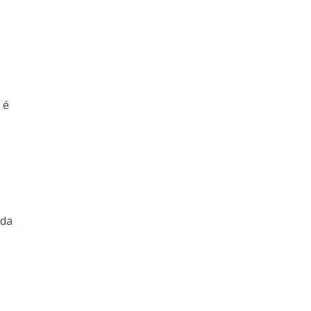
 é
 da