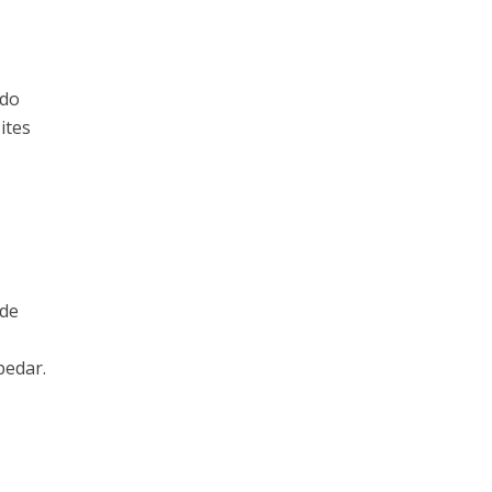
 do
ites
sde
pedar.