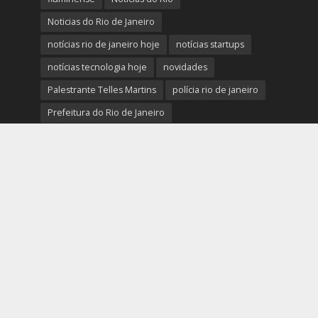
Noticias do Rio de Janeiro
notícias rio de janeiro hoje
notícias startups
notícias tecnologia hoje
novidades
Palestrante Telles Martins
polícia rio de janeiro
Prefeitura do Rio de Janeiro
previsão do tempo rio de janeiro
protestos rio de janeiro hoje
review completo tecnologias
rio
rio de janeiro
RJ
segurança e novidades digitais
tech
tecnologia essencial para pequena empresa
tecnologias
Telles Martins
tendências big data e analytics
tiroteio no rio de janeiro
trânsito rio de janeiro
tudo sobre a nova tecnologia