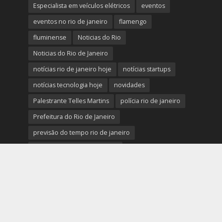
Especialista em veículos elétricos
eventos
eventos no rio de janeiro
flamengo
fluminense
Noticias do Rio
Noticias do Rio de Janeiro
notícias rio de janeiro hoje
notícias startups
notícias tecnologia hoje
novidades
Palestrante Telles Martins
polícia rio de janeiro
Prefeitura do Rio de Janeiro
previsão do tempo rio de janeiro
protestos rio de janeiro hoje
review completo tecnologias
rio
rio de janeiro
RJ
segurança e novidades digitais
tech
tecnologia essencial para pequena empresa
tecnologias
Telles Martins