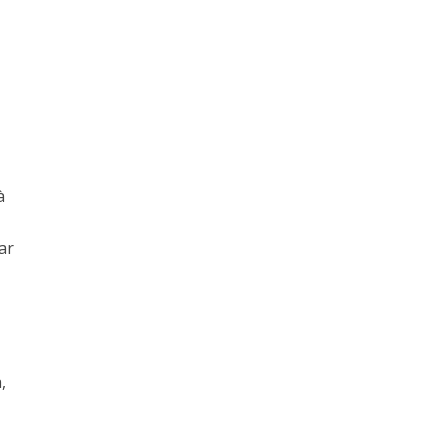
à
ar
,