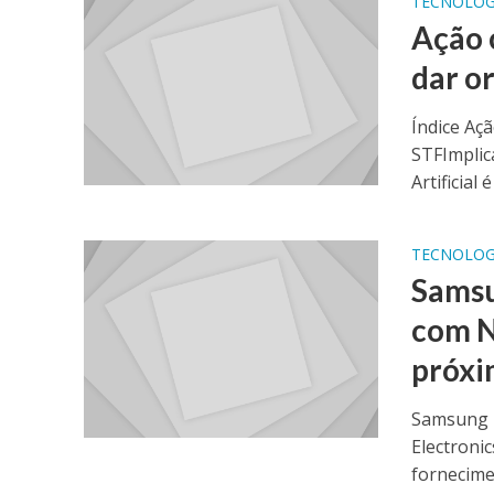
TECNOLOG
Ação 
dar o
Índice Açã
STFImplic
Artificial 
TECNOLOG
Samsu
com N
próxi
Samsung E
Electroni
fornecimen