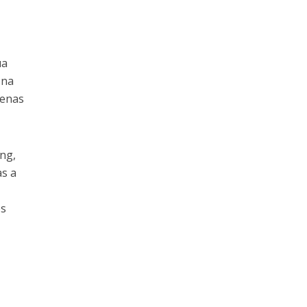
ua
 na
penas
ing,
as a
es
s