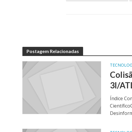
Postagem Relacionadas
TECNOLOG
Colis
3I/AT
Índice Co
Científic
Desinform