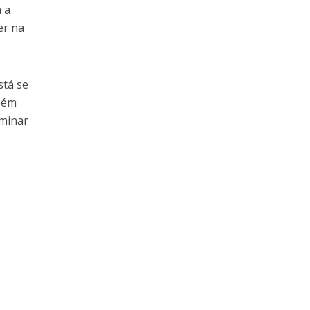
 a
er na
stá se
mbém
rminar