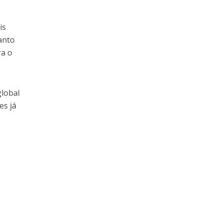
is
anto
ra o
global
es já