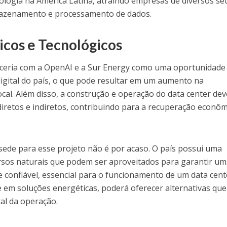
logia na América Latina, atraindo empresas de diversos se
azenamento e processamento de dados.
cos e Tecnológicos
rceria com a OpenAI e a Sur Energy como uma oportunidade
digital do país, o que pode resultar em um aumento na
cal. Além disso, a construção e operação do data center de
iretos e indiretos, contribuindo para a recuperação econôm
sede para esse projeto não é por acaso. O país possui uma
cursos naturais que podem ser aproveitados para garantir u
e confiável, essencial para o funcionamento de um data cent
 em soluções energéticas, poderá oferecer alternativas que
al da operação.