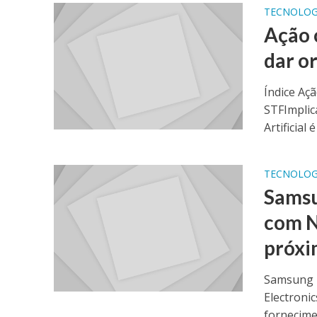
TECNOLOG
Ação 
dar o
Índice Açã
STFImplic
Artificial 
TECNOLOG
Samsu
com N
próxi
Samsung E
Electroni
fornecimen