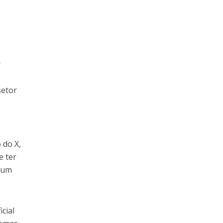
r
setor
 do X,
e ter
m um
cial