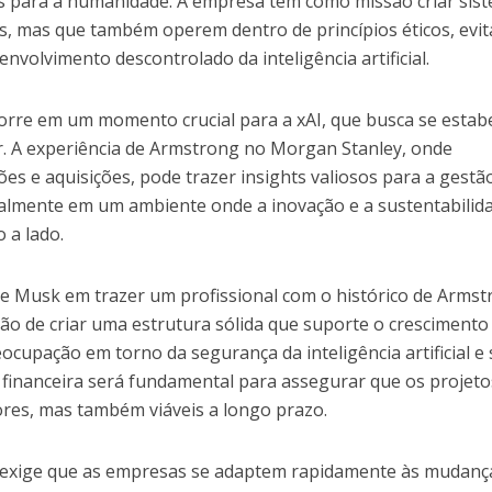
s para a humanidade. A empresa tem como missão criar sis
s, mas que também operem dentro de princípios éticos, evi
nvolvimento descontrolado da inteligência artificial.
rre em um momento crucial para a xAI, que busca se estab
. A experiência de Armstrong no Morgan Stanley, onde
s e aquisições, pode trazer insights valiosos para a gestã
ialmente em um ambiente onde a inovação e a sustentabilid
 a lado.
e Musk em trazer um profissional com o histórico de Arms
ão de criar uma estrutura sólida que suporte o crescimento
cupação em torno da segurança da inteligência artificial e
ça financeira será fundamental para assegurar que os projeto
res, mas também viáveis a longo prazo.
a exige que as empresas se adaptem rapidamente às mudanç