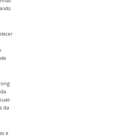
temas
tando
elecer
o
ade
trong
 da
 suas
s da
as e