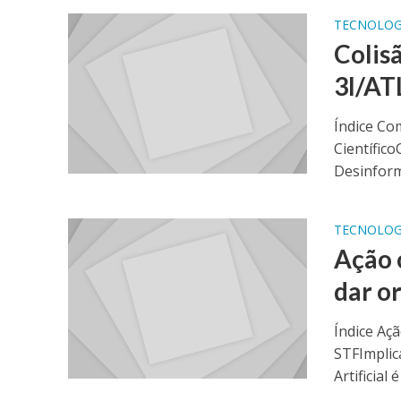
TECNOLOG
Colis
3I/AT
Índice Co
Científic
Desinform
TECNOLOG
Ação 
dar o
Índice Açã
STFImplic
Artificial 