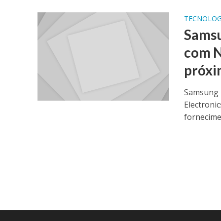
TECNOLOG
Samsu
com N
próxi
Samsung E
Electroni
fornecimen