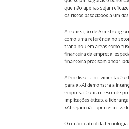
que sejam seguras e benéfica
que não apenas sejam eficaze
os riscos associados a um dese
A nomeação de Armstrong oco
como uma referência no setor
trabalhou em áreas como fusõe
financeira da empresa, espec
financeira precisam andar lado
Além disso, a movimentação d
para a xAI demonstra a intenç
empresa. Com a crescente preo
implicações éticas, a lideran
xAI sejam não apenas inovado
O cenário atual da tecnologi