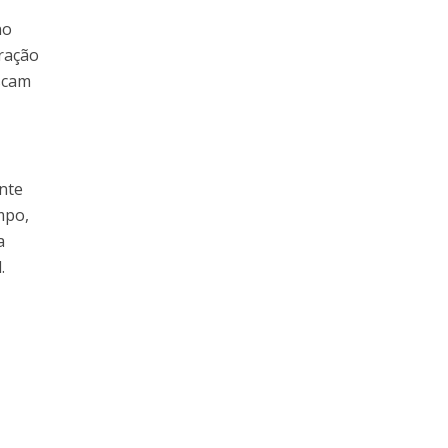
no
oração
scam
nte
mpo,
a
.