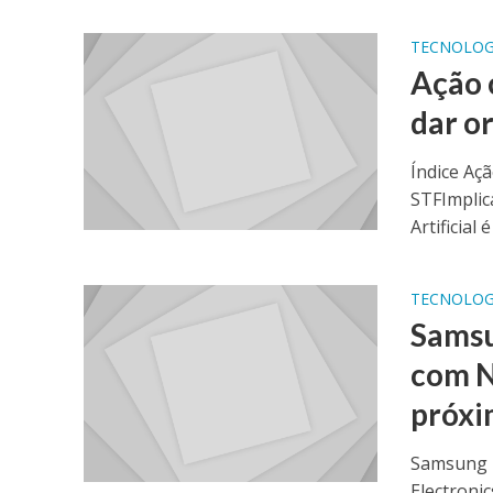
TECNOLOG
Ação 
dar o
Índice Açã
STFImplic
Artificial 
TECNOLOG
Samsu
com N
próxi
Samsung E
Electroni