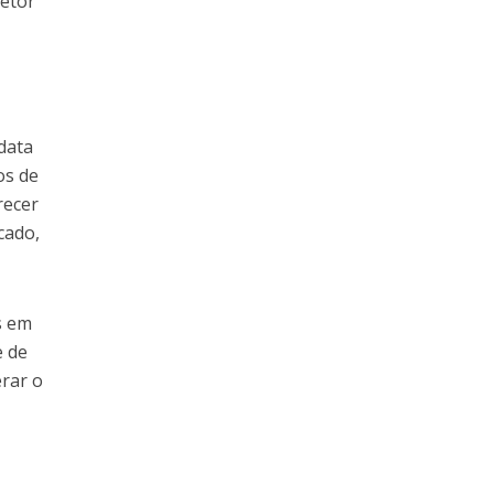
setor
data
os de
recer
cado,
s em
e de
erar o