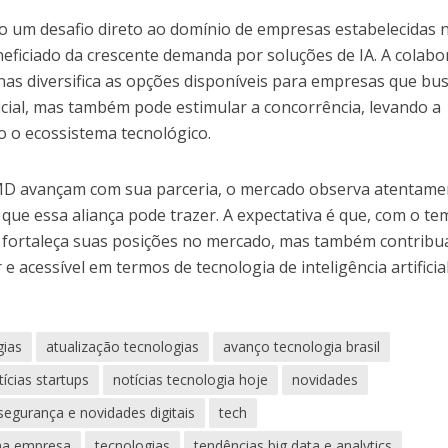
 um desafio direto ao domínio de empresas estabelecidas 
neficiado da crescente demanda por soluções de IA. A colab
s diversifica as opções disponíveis para empresas que bu
ficial, mas também pode estimular a concorrência, levando a
o o ecossistema tecnológico.
MD avançam com sua parceria, o mercado observa atentame
que essa aliança pode trazer. A expectativa é que, com o te
 fortaleça suas posições no mercado, mas também contribu
 acessível em termos de tecnologia de inteligência artificial
gias
atualização tecnologias
avanço tecnologia brasil
tícias startups
notícias tecnologia hoje
novidades
segurança e novidades digitais
tech
ena empresa
tecnologias
tendências big data e analytics