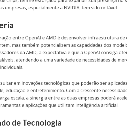
de chips, tem se esforçado para expandir sua presença no 
as empresas, especialmente a NVIDIA, tem sido notável.
eria
oração entre OpenAI e AMD é desenvolver infraestrutura de 
rtem, mas também potencializem as capacidades dos model
essadores da AMD, a expectativa é que a OpenAI consiga ofe
caláveis, atendendo a uma variedade de necessidades de mer
ndividuais.
esultar em inovações tecnológicas que poderão ser aplicada
de, educação e entretenimento. Com a crescente necessidad
rga escala, a sinergia entre as duas empresas poderá acel
mentas e aplicações que utilizam inteligência artificial.
do de Tecnologia