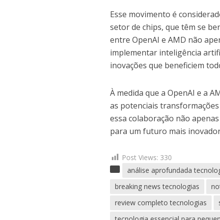
Esse movimento é considerado
setor de chips, que têm se be
entre OpenAI e AMD não apena
implementar inteligência arti
inovações que beneficiem tod
À medida que a OpenAI e a A
as potenciais transformações 
essa colaboração não apenas
para um futuro mais inovador e
Post Views:
330
análise aprofundada tecnolo
breaking news tecnologias
no
review completo tecnologias
tecnologia essencial para pequ