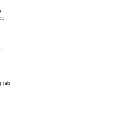
a
ou
e.
itais