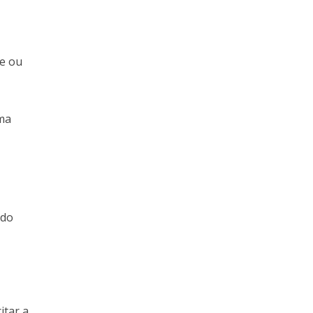
de ou
ema
ido
itar a