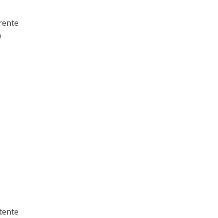
frente
o
 tente