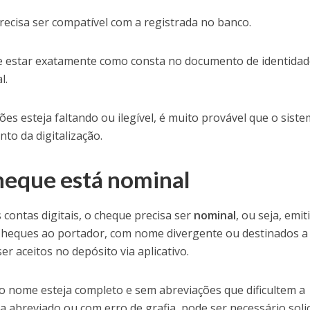
precisa ser compatível com a registrada no banco.
ve estar exatamente como consta no documento de identida
l.
s esteja faltando ou ilegível, é muito provável que o sist
to da digitalização.
cheque está nominal
 contas digitais, o cheque precisa ser
nominal
, ou seja, emit
 Cheques ao portador, com nome divergente ou destinados a
 aceitos no depósito via aplicativo.
 o nome esteja completo e sem abreviações que dificultem a
a abreviado ou com erro de grafia, pode ser necessário solic