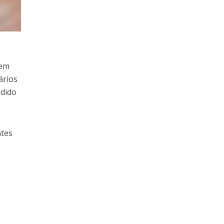
r
uem
ários
edido
ntes
,