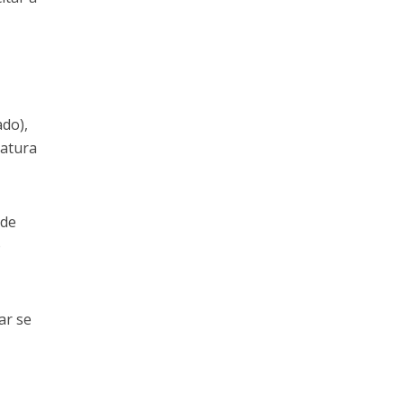
ado),
natura
 de
o
ar se