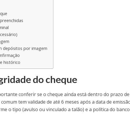
eque
 preenchidas
minal
cessário)
magem
om depósitos por imagem
nfirmação
 histórico
egridade do cheque
portante conferir se o cheque ainda está dentro do prazo de
e comum tem validade de até 6 meses após a data de emissã
e o tipo (avulso ou vinculado a talão) e a política do banco