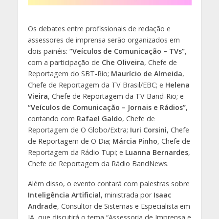
Os debates entre profissionais de redação e
assessores de imprensa serão organizados em
dois painéis:
“Veículos de Comunicação – TVs”
,
com a participação de
Che Oliveira
, Chefe de
Reportagem do SBT-Rio;
Maurício de Almeida
,
Chefe de Reportagem da TV Brasil/EBC; e
Helena
Vieira
, Chefe de Reportagem da TV Band-Rio; e
“Veículos de Comunicação – Jornais e Rádios”
,
contando com
Rafael Galdo
, Chefe de
Reportagem de O Globo/Extra;
Iuri Corsini
, Chefe
de Reportagem de O Dia;
Márcia Pinho
, Chefe de
Reportagem da Rádio Tupi; e
Luanna Bernardes
,
Chefe de Reportagem da Rádio BandNews.
Além disso, o evento contará com palestras sobre
Inteligência Artificial
, ministrada por
Isaac
Andrade
, Consultor de Sistemas e Especialista em
IA, que discutirá o tema “Assessoria de Imprensa e