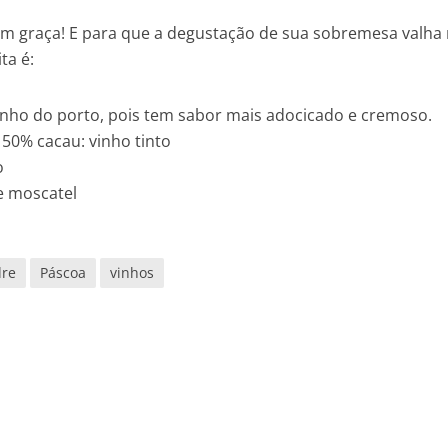
em graça! E para que a degustação de sua sobremesa valha
ta é:
vinho do porto, pois tem sabor mais adocicado e cremoso.
50% cacau: vinho tinto
o
e moscatel
dre
Páscoa
vinhos