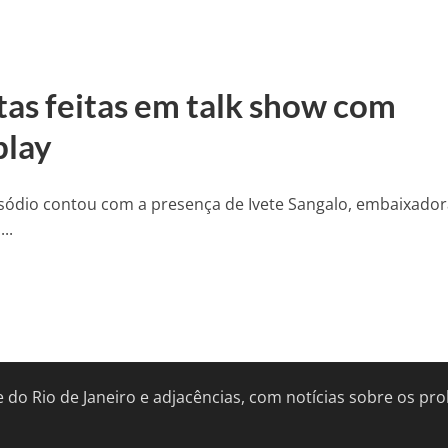
tas feitas em talk show com
play
pisódio contou com a presença de Ivete Sangalo, embaixador
..
de do Rio de Janeiro e adjacências, com notícias sobre os 