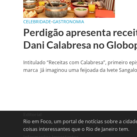
CELEBRIDADE
•
GASTRONOMIA
Perdigão apresenta recei
Dani Calabresa no Globo
Intitulado “Receitas com Calabresa”, primeiro e
marca Já imaginou uma feijoada da Ivete Sangalo.
Editorial
Rio em Foco, um portal de notícias sobre a cida
coisas interessantes que o Rio de Janeiro tem.
Informações Importantes