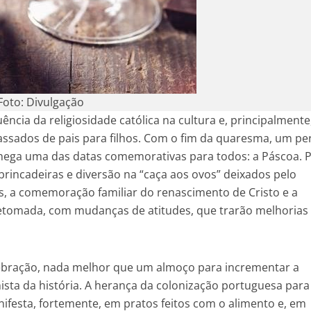
Foto: Divulgação
ência da religiosidade católica na cultura e, principalmente
assados de pais para filhos. Com o fim da quaresma, um pe
 chega uma das datas comemorativas para todos: a Páscoa. 
brincadeiras e diversão na “caça aos ovos” deixados pelo
os, a comemoração familiar do renascimento de Cristo e a
tomada, com mudanças de atitudes, que trarão melhorias 
ebração, nada melhor que um almoço para incrementar a
nista da história. A herança da colonização portuguesa para
nifesta, fortemente, em pratos feitos com o alimento e, em