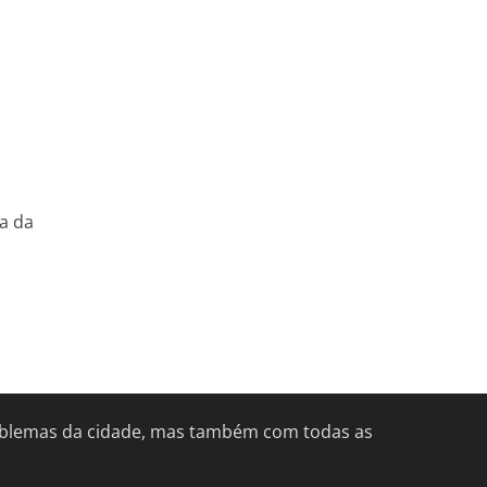
a da
problemas da cidade, mas também com todas as