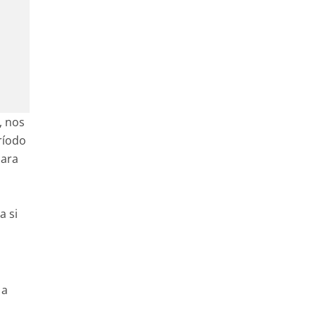
, nos
ríodo
Para
a si
 a