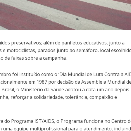
ídos preservativos; além de panfletos educativos, junto a
as e motociclistas, parados junto ao semáforo, local escolhid
ão de faixas sobre a campanha.
mbro foi instituído como o ‘Dia Mundial de Luta Contra a AI
rnacionalmente em 1987 por decisão da Assembleia Mundial d
Brasil, o Ministério da Saúde adotou a data um ano depois.
ha, reforçar a solidariedade, tolerância, compaixão e
a do Programa IST/AIDS, o Programa funciona no Centro d
m uma equipe multiprofissional para o atendimento, incluin