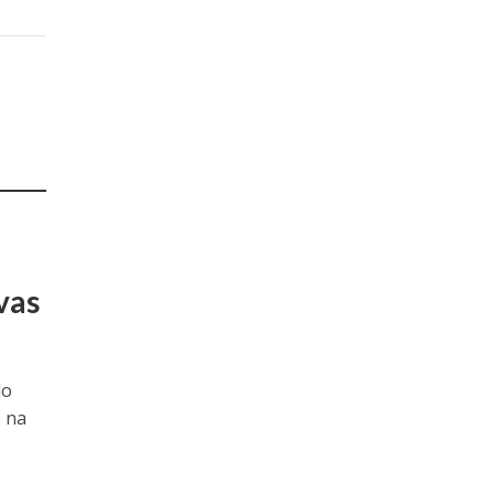
vas
lo
e na