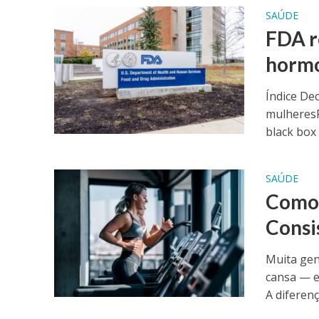
SAÚDE
FDA r
hormo
Índice Dec
mulheresP
black box 
SAÚDE
Como 
Consi
Muita gen
cansa — e
A diferença