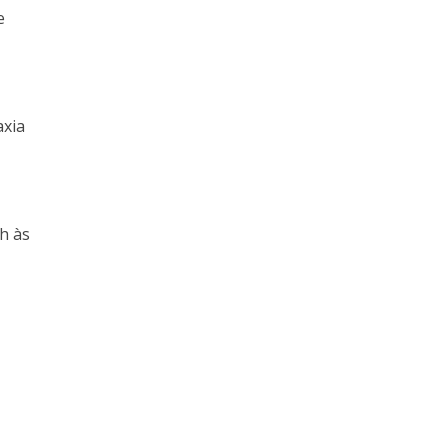
e
,
axia
h às