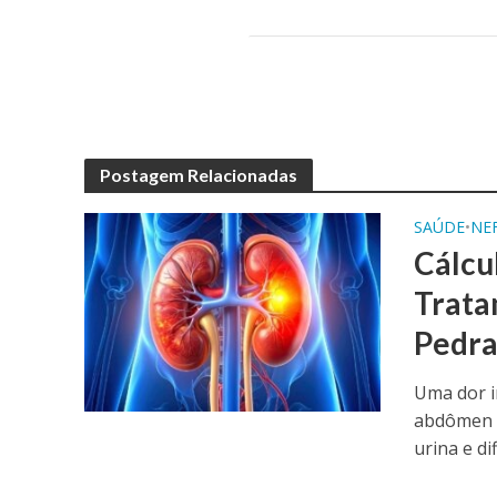
Postagem Relacionadas
SAÚDE
•
NE
Cálcu
Trata
Pedra
Uma dor i
abdômen e
urina e dif