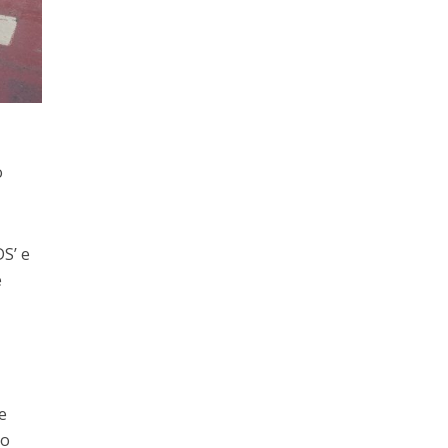
o
DS’ e
e
e
do