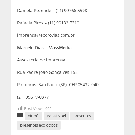
Daniela Rezende – (11) 99766.5598
Rafaela Pires – (11) 99132.7310
imprensa@ecorovias.com.br
Marcelo Dias | MassMedia
Assessoria de imprensa
Rua Padre João Gonçalves 152
Pinheiros, São Paulo (SP), CEP 05432-040
(21) 99619-0377
Post Views:
692
niterói
Papai Noel
presentes
presentes ecológicos