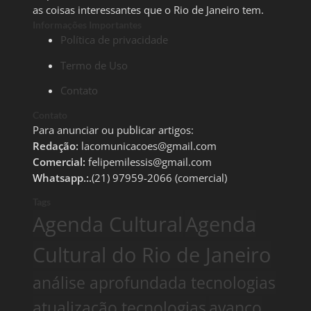
as coisas interessantes que o Rio de Janeiro tem.
Informações Importantes
Política de privacidade
Termo de Uso
Contato
Contato
Para anunciar ou publicar artigos:
Redação:
lacomunicacoes@gmail.com
Comercial:
felipemilessis@gmail.com
Whatsapp.:.
(21) 97959-2066 (comercial)
Tags
Agenda Cultural
Agenda
Cultural do Rio de Janeiro
análise aprofundada tecnologias
atualização tecnologias
avanço