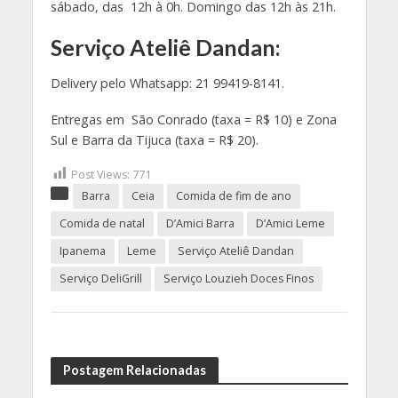
sábado, das 12h à 0h. Domingo das 12h às 21h.
Serviço Ateliê Dandan:
Delivery pelo Whatsapp: 21 99419-8141.
Entregas em São Conrado (taxa = R$ 10) e Zona
Sul e Barra da Tijuca (taxa = R$ 20).
Post Views:
771
Barra
Ceia
Comida de fim de ano
Comida de natal
D’Amici Barra
D’Amici Leme
Ipanema
Leme
Serviço Ateliê Dandan
Serviço DeliGrill
Serviço Louzieh Doces Finos
Postagem Relacionadas