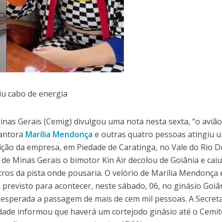
iu cabo de energia
nas Gerais (Cemig) divulgou uma nota nesta sexta, “o aviã
cantora
Marília Mendonça
e outras quatro pessoas atingiu 
ição da empresa, em Piedade de Caratinga, no Vale do Rio D
r de Minas Gerais o bimotor Kin Air decolou de Goiânia e cai
ros da pista onde pousaria. O velório de Marília Mendonça 
tá previsto para acontecer, neste sábado, 06, no ginásio Goiâ
o esperada a passagem de mais de cem mil pessoas. A Secret
idade informou que haverá um cortejodo ginásio até o Cemit