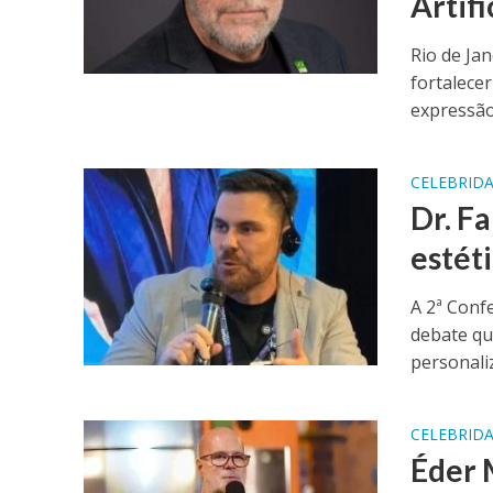
Artifi
Rio de Ja
fortalece
expressão.
CELEBRID
Dr. F
estét
A 2ª Conf
debate qu
personaliz
CELEBRID
Éder 