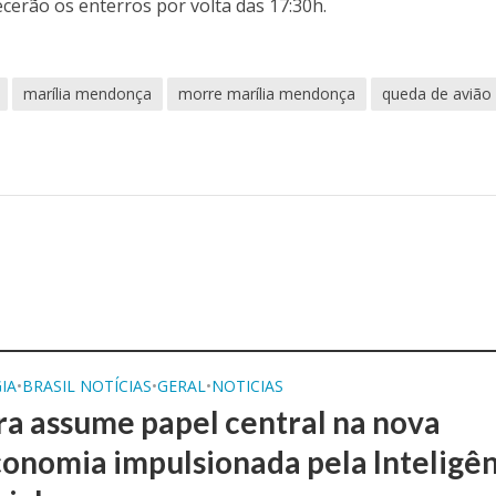
erão os enterros por volta das 17:30h.
marília mendonça
morre marília mendonça
queda de avião
IA
•
BRASIL NOTÍCIAS
•
GERAL
•
NOTICIAS
ra assume papel central na nova
onomia impulsionada pela Inteligên