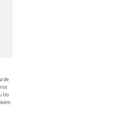
a de
tros
 tio
ambém