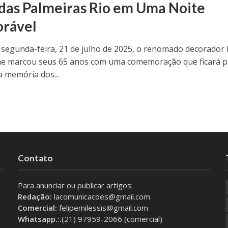
 das Palmeiras Rio em Uma Noite
rável
 segunda-feira, 21 de julho de 2025, o renomado decorador 
e marcou seus 65 anos com uma comemoração que ficará p
 memória dos...
Contato
Para anunciar ou publicar artigos:
Redação:
lacomunicacoes@gmail.com
Comercial:
felipemilessis@gmail.com
Whatsapp.:.
(21) 97959-2066 (comercial)