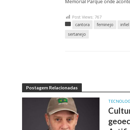
Memorial Parque onde acontec
Post Views:
767
cantora
feminejo
infiel
sertanejo
Postagem Relacionadas
TECNOLOG
Cultu
geoec