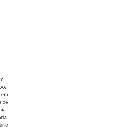
o
um
oce”.
u em
e de
nia
aria
ério