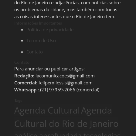
do Rio de Janeiro e adjacências, com notícias sobre
os problemas da cidade, mas também com todas
as coisas interessantes que o Rio de Janeiro tem.
Informações Importantes
Política de privacidade
Termo de Uso
Contato
Contato
Para anunciar ou publicar artigos:
Redação:
lacomunicacoes@gmail.com
Comercial:
felipemilessis@gmail.com
Whatsapp.:.
(21) 97959-2066 (comercial)
Tags
Agenda Cultural
Agenda
Cultural do Rio de Janeiro
análise aprofundada tecnologias