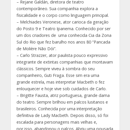
– Rejane Galdán, diretora de teatro
contemporâneo. Sua companhia explora a
fisicalidade e o corpo como linguagem principal.
– Melchiades Veronese, ator carioca da geração
do Posto 9 e Teatro Ipanema. Conhecido por ser
um dos criadores de uma conhecida Cia da Zona
Sul do Rio que fez barulho nos anos 80 “Pancada
de Molière Não Dói”.
– Carlo Strazzer, ator paulista pouco expressivo
integrante de extintas companhias que montavam
clássicos. Sempre viveu à sombra do seu
companheiro, Guti Fraga. Esse sim era uma
grande estrela, mas interpretar Macbeth o fez
enlouquecer e hoje vive sob cuidados de Carlo.
– Brigitte Fausta, atriz portuguesa, grande dama
do teatro. Sempre brilhou em palcos lusitanos e
brasileiros. Conhecida por uma interpretação
definitiva de Lady Macbeth. Depois disso, só foi
escalada para personagens mais velhas e,
por isso, abandonou o palcos. Abriu uma pousada