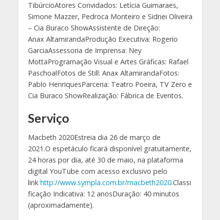
TibúrcioAtores Convidados: Letícia Guimaraes,
Simone Mazzer, Pedroca Monteiro e Sidnei Oliveira
– Cia Buraco ShowAssistente de Direção:
Anax AltamirandaProdução Executiva: Rogerio
GarciaAssessoria de Imprensa: Ney
MottaProgramação Visual e Artes Gráficas: Rafael
PaschoalFotos de Still: Anax AltamirandaFotos:
Pablo HenriquesParceria: Teatro Poeira, TV Zero e
Cia Buraco ShowRealização: Fábrica de Eventos.
Serviço
Macbeth 2020Estreia dia 26 de março de
2021.O espetáculo ficará disponível gratuitamente,
24 horas por dia, até 30 de maio, na plataforma
digital YouTube com acesso exclusivo pelo
link
http://www.sympla.com.br/macbeth2020
.Classi
ficação Indicativa: 12 anosDuração: 40 minutos
(aproximadamente).