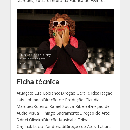
Marques, sócia-diretora da Fábrica de Eventos.
Luis Lobianco dirige
e atua “Macbeth
2020”
Ficha técnica
Atuação: Luis LobiancoDireção Geral e Idealização:
Luis LobiancoDireção de Produção: Claudia
MarquesRoteiro: Rafael Souza-RibeiroDireção de
Áudio Visual: Thiago SacramentoDireção de Arte:
Sidnei OliveiraDireção Musical e Trilha
Original: Lucio ZandonadiDireção de Ator: Tatiana