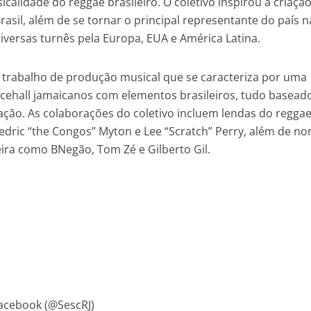
icalidade do reggae brasileiro. O coletivo inspirou a criaçã
asil, além de se tornar o principal representante do país n
iversas turnês pela Europa, EUA e América Latina.
 trabalho de produção musical que se caracteriza por uma
ncehall jamaicanos com elementos brasileiros, tudo basea
ção. As colaborações do coletivo incluem lendas do regga
edric “the Congos” Myton e Lee “Scratch” Perry, além de n
eira como BNegão, Tom Zé e Gilberto Gil.
Facebook (@SescRJ)