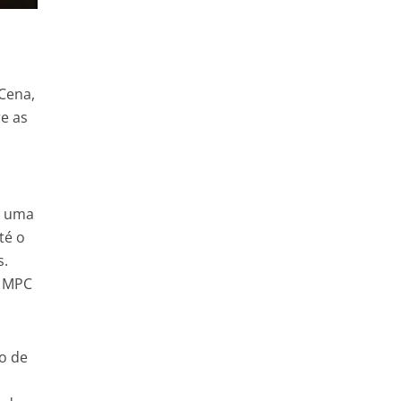
 Cena,
re as
m uma
té o
s.
a MPC
o de