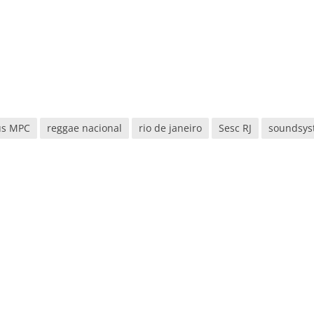
us MPC
reggae nacional
rio de janeiro
Sesc RJ
soundsy