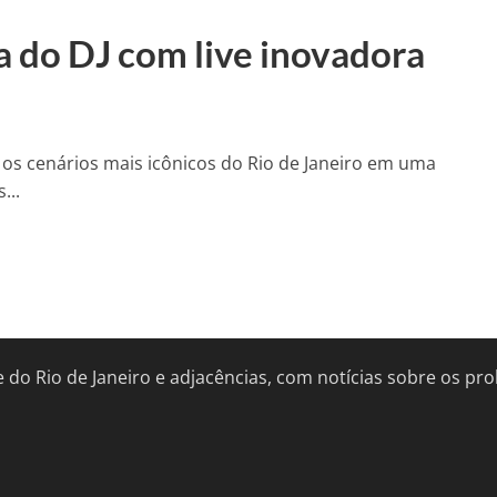
a do DJ com live inovadora
e os cenários mais icônicos do Rio de Janeiro em uma
...
de do Rio de Janeiro e adjacências, com notícias sobre os 