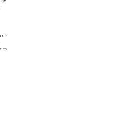
o de
a
do em
e
omes