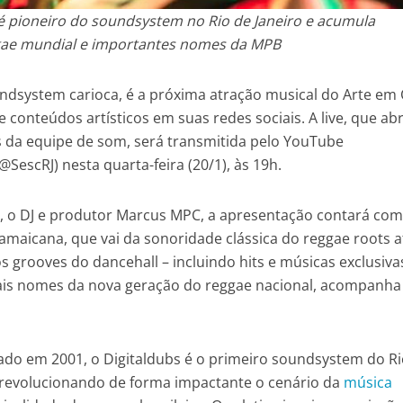
é pioneiro do soundsystem no Rio de Janeiro e acumula
gae mundial e importantes nomes da MPB
oundsystem carioca, é a próxima atração musical do Arte em
e conteúdos artísticos em suas redes sociais. A live, que ab
da equipe de som, será transmitida pelo YouTube
@SescRJ) nesta quarta-feira (20/1), às 19h.
, o DJ e produtor Marcus MPC, a apresentação contará co
jamaicana, que vai da sonoridade clássica do reggae roots a
 grooves do dancehall – incluindo hits e músicas exclusiva
pais nomes da nova geração do reggae nacional, acompanh
do em 2001, o Digitaldubs é o primeiro soundsystem do Ri
 revolucionando de forma impactante o cenário da
música