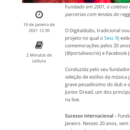
F
undado em 2001, o coletivo 
parcerias com lendas do reg
19 de janeiro de
O Digitaldubs, tradicional s
2021 12:30
projeto no qual o
Sesc RJ
exib
comemorações pelos 20 anos 
(@portalsescrio) e Facebook (
2 Minutos de
Leitura
Conduzida pelo seu fundador
seleção de estilos da música 
grave pesadíssimo do dub e os
Junior Dread, um dos princi
na live.
Sucesso internacional
– Funda
Janeiro. Nesses 20 anos, vem