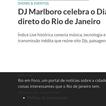
SHOWS & EVENTOS
DJ Marlboro celebra o Di
direto do Rio de Janeiro
Índice Live histórica conecta música, tecnologia 
transmissão inédita que reúne oito DJs, paisagens
Editorial
Rio em Foco, um portal de notícias sobre a cida
coisas interessantes que o Rio de Janeiro tem.
Informações Importantes
Política de privacidade