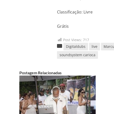
Classificação: Livre
Grátis
Post Views:
717
Digitaldubs
live
Marc
soundsystem carioca
Postagem Relacionadas