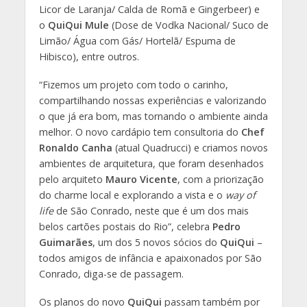
Licor de Laranja/ Calda de Romã e Gingerbeer) e
o
QuiQui Mule
(Dose de Vodka Nacional/ Suco de
Limão/ Água com Gás/ Hortelã/ Espuma de
Hibisco), entre outros.
“Fizemos um projeto com todo o carinho,
compartilhando nossas experiências e valorizando
o que já era bom, mas tornando o ambiente ainda
melhor. O novo cardápio tem consultoria do
Chef
Ronaldo Canha
(atual Quadrucci) e criamos novos
ambientes de arquitetura, que foram desenhados
pelo arquiteto
Mauro Vicente
, com a priorização
do charme local e explorando a vista e o
way of
life
de São Conrado, neste que é um dos mais
belos cartões postais do Rio”, celebra
Pedro
Guimarães
, um dos 5 novos sócios do
QuiQui
–
todos amigos de infância e apaixonados por São
Conrado, diga-se de passagem.
Os planos do novo
QuiQui
passam também por