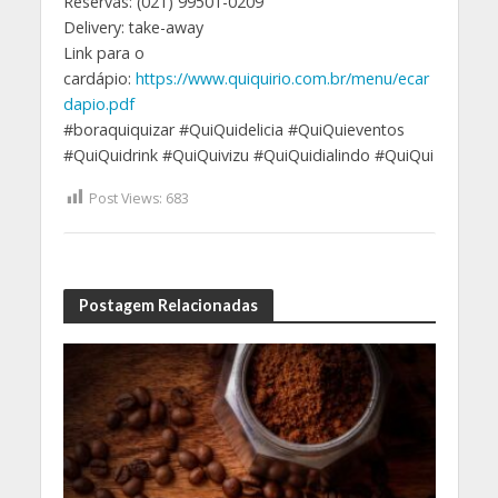
Reservas: (021) 99501-0209
Delivery: take-away
Link para o
cardápio:
https://www.quiquirio.com.br/menu/ecar
dapio.pdf
#boraquiquizar #QuiQuidelicia #QuiQuieventos
#QuiQuidrink #QuiQuivizu #QuiQuidialindo #QuiQui
Post Views:
683
Postagem Relacionadas