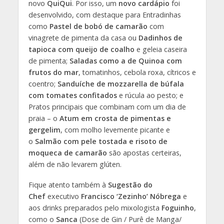
novo
QuiQui
. Por isso, um
novo cardápio
foi
desenvolvido, com destaque para Entradinhas
como
Pastel de bobó de camarão
com
vinagrete de pimenta da casa ou
Dadinhos de
tapioca com queijo de coalho
e geleia caseira
de pimenta;
Saladas como a de Quinoa com
frutos do mar
, tomatinhos, cebola roxa, cítricos e
coentro;
Sanduíche de mozzarella de búfala
com tomates confitados
e rúcula ao pesto; e
Pratos principais que combinam com um dia de
praia – o
Atum em crosta de pimentas e
gergelim
, com molho levemente picante e
o
Salmão com pele tostada e risoto de
moqueca de camarão
são apostas certeiras,
além de não levarem glúten.
Fique atento também à
Sugestão do
Chef
executivo
Francisco ‘Zezinho’ Nóbrega
e
aos drinks preparados pelo mixologista
Foguinho
,
como o
Sanca
(Dose de Gin / Purê de Manga/