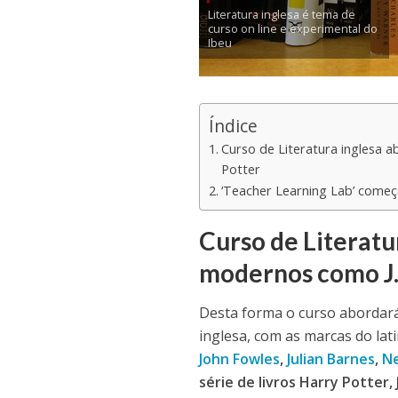
Literatura inglesa é tema de
curso on line e experimental do
Ibeu
Índice
Curso de Literatura inglesa 
Potter
‘Teacher Learning Lab’ começ
Curso de Literatu
modernos como
J
Desta forma o curso abordará 
inglesa, com as marcas do l
J
ohn Fowles
,
Julian Barnes
,
Ne
série de livros Harry Potter,