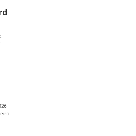
rd
.
F
026.
eiro: