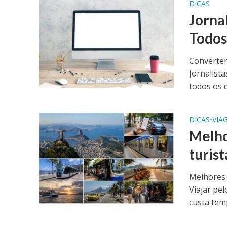
DICAS
Jorna
Todos
Converter
Jornalist
todos os d
DICAS
•
VIA
Melho
turis
Melhores 
Viajar pe
custa temp