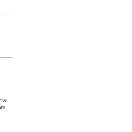
nte
nte