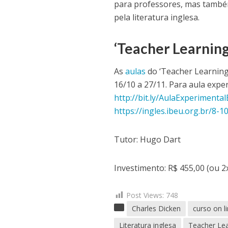
para professores, mas também
pela literatura inglesa.
‘Teacher Learnin
As
aulas
do ‘Teacher Learning 
16/10 a 27/11. Para aula expe
http://bit.ly/AulaExperimental
https://ingles.ibeu.org.br/8-1
Tutor: Hugo Dart
Investimento: R$ 455,00 (ou 2
Post Views:
748
Charles Dicken
curso on l
Literatura inglesa
Teacher Lea