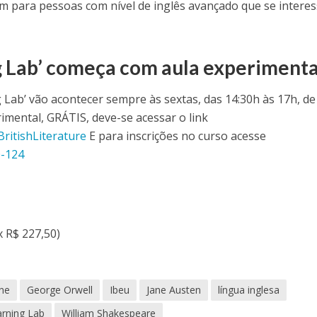
 para pessoas com nível de inglês avançado que se intere
g Lab’ começa com aula experimenta
Lab’ vão acontecer sempre às sextas, das 14:30h às 17h, de
rimental, GRÁTIS, deve-se acessar o link
BritishLiterature
E para inscrições no curso acesse
0-124
x R$ 227,50)
ine
George Orwell
Ibeu
Jane Austen
língua inglesa
rning Lab
William Shakespeare