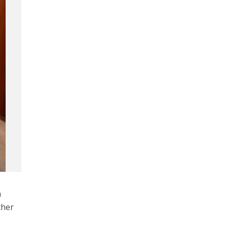
a
cher