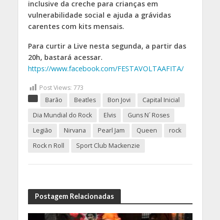
inclusive da creche para crianças em
vulnerabilidade social e ajuda a grávidas
carentes com kits mensais.
Para curtir a Live nesta segunda, a partir das
20h, bastará acessar.
https://www.facebook.com/FESTAVOLTAAFITA/
Post Views:
773
Barão
Beatles
Bon Jovi
Capital Inicial
Dia Mundial do Rock
Elvis
Guns N´ Roses
Legião
Nirvana
Pearl Jam
Queen
rock
Rock n Roll
Sport Club Mackenzie
Postagem Relacionadas