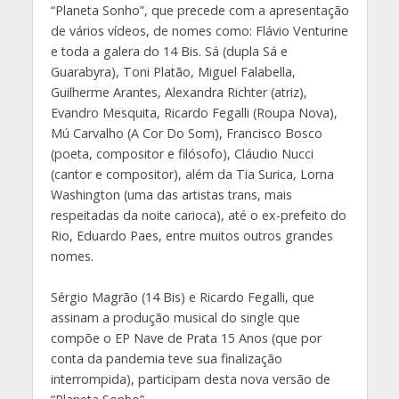
“Planeta Sonho”, que precede com a apresentação
de vários vídeos, de nomes como: Flávio Venturine
e toda a galera do 14 Bis. Sá (dupla Sá e
Guarabyra), Toni Platão, Miguel Falabella,
Guilherme Arantes, Alexandra Richter (atriz),
Evandro Mesquita, Ricardo Fegalli (Roupa Nova),
Mú Carvalho (A Cor Do Som), Francisco Bosco
(poeta, compositor e filósofo), Cláudio Nucci
(cantor e compositor), além da Tia Surica, Lorna
Washington (uma das artistas trans, mais
respeitadas da noite carioca), até o ex-prefeito do
Rio, Eduardo Paes, entre muitos outros grandes
nomes.
Sérgio Magrão (14 Bis) e Ricardo Fegalli, que
assinam a produção musical do single que
compõe o EP Nave de Prata 15 Anos (que por
conta da pandemia teve sua finalização
interrompida), participam desta nova versão de